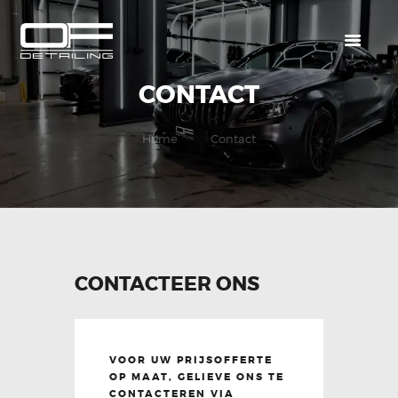
CONTACT
HOME
OVER ONS
Home
Contact
SERVICES
WALL OF FAME
CONTACT
CONTACTEER ONS
VOOR UW PRIJSOFFERTE
OP MAAT, GELIEVE ONS TE
CONTACTEREN VIA