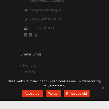
3550 Heusden-Zolder
info@of-detailing.be
+32 (0) 477 61 61 01
BE0770.819.210
Snelle Links
Over ons
Services
Contact
Deze website maakt gebruik van cookies om uw webervaring
Privacybeleid
te verbeteren.
Accepteer
Weiger
Privacybeleid